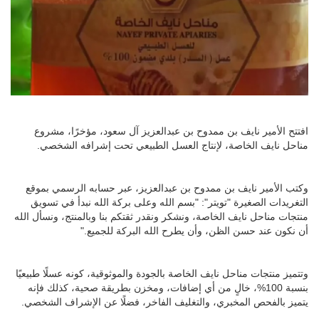
افتتح الأمير نايف بن ممدوح بن عبدالعزيز آل سعود، مؤخرًا، مشروع
مناحل نايف الخاصة، لإنتاج العسل الطبيعي تحت إشرافه الشخصي
.
وكتب الأمير نايف بن ممدوح بن عبدالعزيز، عبر حسابه الرسمي بموقع
التغريدات الصغيرة "تويتر": "بسم الله وعلى بركة الله نبدأ في تسويق
منتجات مناحل نايف الخاصة، ونشكر ونقدر ثقتكم بنا وبالمنتج، ونسأل الله
أن نكون عند حسن الظن، وأن يطرح الله البركة للجميع
".
وتتميز منتجات مناحل نايف الخاصة بالجودة والموثوقية، كونه عسلًا طبيعيًا
بنسبة 100%، خالٍ من أي إضافات، ومخزن بطريقة صحية، كذلك فإنه
يتميز بالفحص المخبري، والتغليف الفاخر، فضلًا عن الإشراف الشخصي
.