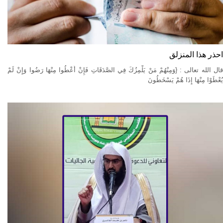
احذر هذا المنزلق
قال الله تعالى : {وَمِنْهُمْ مَنْ يَلْمِزُكَ فِي الصَّدَقَاتِ فَإِنْ أُعْطُوا مِنْهَا رَضُوا وَإِنْ لَمْ
يُعْطَوْا مِنْهَا إِذَا هُمْ يَسْخَطُونَ