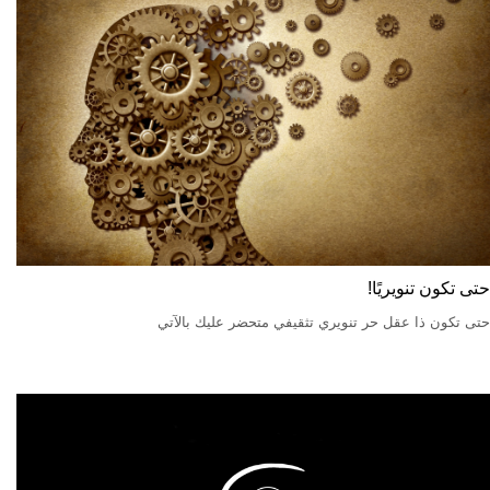
حتى تكون تنويريًا!
حتى تكون ذا عقل حر تنويري تثقيفي متحضر عليك بالآتي