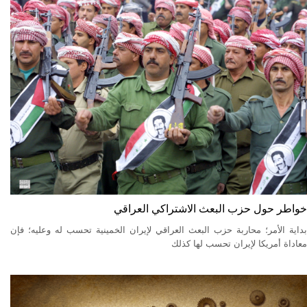
خواطر حول حزب البعث الاشتراكي العراقي
بداية الأمر؛ محاربة حزب البعث العراقي لإيران الخمينية تحسب له وعليه؛ فإن
معاداة أمريكا لإيران تحسب لها كذلك