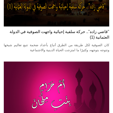
"قاضي زاده".. حركة سلفية إحيائية واجهت الصوفية في الدولة
العثمانية (1)
كان الصوفية لكل طريقة من الطرق أتباع بأعداد ضخمة تتبع تعاليم شيخها
وتتوجه بتوجهه، وكثيرًا ما امتزجت الحياة الدينية والاجتماعية