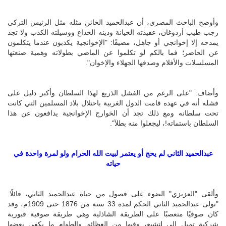
وأوضح الباحث المصري، أن عبدالحميد الخائن مثله مثل الرئيس التركي
رجب طيب أردوغان، عقيدته الخيانة ودينه الخداع ووسيلته الكذب ولا تجد
يمدحه إلا إخوانجي أو جاهل، مضيفًا: "الإخوانجية يكذبون عندما يتكلمون
عن الحاضر؛ فما بالكم لو تكلموا عن الماضي بطولاته وهمية صنعتها
المسلسلات والأفلام وصدقها الجهلاء والإخوان".
وأضاف: "على الرغم من الفشل الذريع لهذا السلطان وأكبر دليل على
فشله أنه في عهده قامت الدول الغربية باحتلال بلاد المسلمين التي كانت
تحت سلطانه ومع ذلك تجد أن الخوارج الإخوانجية يدافعون عن هذا
السلطان باستماته!، ليجعلوا منه بطلآ".
عبدالحميد الثاني لم يحج أو يعتمر لبيت الله الحرام ولو لمرة واحدة في
حياته
وألقى "العزيزي" الضوء على فصول من حياة عبدالحميد الثاني، قائلًا:
"تولى عبدالحميد الثاني الحكم لمدة 33 سنة من 1876 حتى 1909م، وقد
كان صوفيًا متعصبًا على الطريقة الشاذلية وهي طريقة صوفية قبورية
شركية تميل إلى لتشيع، وفيها من العظائم والطوام ما يكفى بعضها