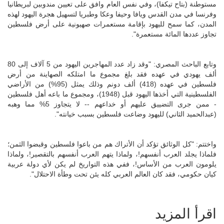
مستوطنة (بتاح تيكفا)، وفي نفس العام وافق على تعيين مندوبين لبريطانيا
وفرنسا في مدن القدس ويافا وحيفا وعكا وطبريا لتسهيل هجرة اليهود لهذه
المدن، كما سمح لليهود بإقامة مستعمرات صهيونية على أرض فلسطين
تجاوز عددها المائة مستعمرة".
وتابع الباحث المصري: "وقد زاد عدد المهاجرين اليهود من 5 آلاف إلى 80
ألف يهودي في عهده فقد بلغ مجموع ما امتلكه الصهاينة من أرض
فلسطين في عهده (418) ألف دونم وذلك يمثل (95%) من الأراضي
الفلسطينية التي أخذها اليهود قبل (1948)، ومجموع ما باعه أهل فلسطين
- ممن جرى التضييق عليهم أو خداعهم -- لا يتجاوز 5% مما وهبه
(عبدالحميد الثاني) لليهود وضاعت فلسطين بسبب خيانته".
واختتم: "كل الوثائق تؤكد أن الأتراك هم من باعوا فلسطين وقبضوا الثمن؛
فلماذا يجلد العرب أنفسهم!، ولماذا يتهم العرب أنفسهم بالتقصير!، ولماذا
يلومون العرب من الأساس!، ففي هذه التواريخ لم يكن لأي دولة عربية
كيان حكومي، فقد كان العالم العربي كله يئن تحت وطأة الاحتلال".
اقرأ المزيد