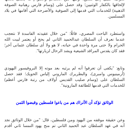
لإلحاقها بالكفار الوثنيين؛ وقد حصل على (وسام فارس رهبانية الصوفة
الذهبية) للخدمات التي قدمها إلى الصوفية والأضرحة التي أقامها في بلاد
المسلمين
.
واستطرد الباحث المصري، قائلًا: "من خلال عقيدته الفاسدة لا نتعجب
عندما نعرف أن السلطان عبدالحميد الثاني لم يحج أو يعتمر لبيت الله
الحرام ولا حتى مرة واحدة في حياته، لا هو ولا أى سلطان عثمانى آخر؛
فقد كان يقدس المراقد الشيعية ويشد الرحال لزيارتها".
وتابع: "يكفى أن تعرفوا أنه لم يرثيه بعد موته إلا
البروفيسور اليهودي
(أرمينيوس وامبرى)، والبطريرك الماروني إلياس الحويك؛ فقد حصل
السلطان على (وسام صليب القديس أولاف من رتبة فارس أعظم)
للخدمات التي قدمها للطائفة المارونية".
الوثائق تؤكد أن الأتراك هم من باعوا فلسطين وقبضوا الثمن
وعن حقيقة موقفه من اليهود ومن فلسطين، قال: "من خلال الوثائق نجد
أنه في عهد السلطان عبد الحميد الثاني تم منح يهود النمسا ثاني أقدم