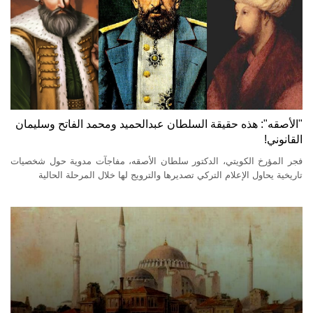
"الأصقه": هذه حقيقة السلطان عبدالحميد ومحمد الفاتح وسليمان
القانوني!
فجر المؤرخ الكويتي، الدكتور سلطان الأصقه، مفاجآت مدوية حول شخصيات
تاريخية يحاول الإعلام التركي تصديرها والترويج لها خلال المرحلة الحالية