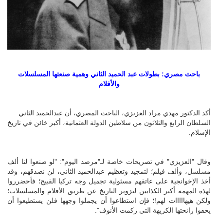
باحث مصري: بطولات عبد الحميد الثاني وهمية صنعتها المسلسلات
والأفلام
أكد الدكتور مهدي مراد العزيزي، الباحث المصري، أن عبدالحميد الثاني
السلطان الرابع والثلاثون من سلاطين الدولة العثمانية، أكبر خائن في تاريخ
الإسلام.
وقال "العزيزي" في تصريحات خاصة لـ"مرصد اليوم": "لو صنعوا لنا ألف
مسلسل، وألف فيلم؛ لتمجيد وتعظيم عبدالحميد الثاني، لن نصدقهم، وقد
أخذ الإخوانجية على عاتقهم مسئولية تجميل وجه تركيا القبيح؛ فأحضرروا
لهذه المهمة أكبر الكذابين لتزوير التاريخ عن طريق الأفلام والمسلسلات؛
ولكن هيهااااات لهم!؛ فإن استطاعوا أن يجملوا وجهها فلن يستطيعوا أن
يخفوا رائحتها الكريهة التى زكمت الأنوف".